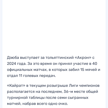
Дзюба выступает за тольяттинский «Акрон» с
2024 года. За это время он принял участие в 40
официальных матчах, в которых забил 15 мячей и
отдал 11 голевых передач.
«Кайрат» в текущем розыгрыше Лиги чемпионов
располагается на последнем, 36-м месте общей
турнирной таблицы после семи сыгранных
матчей, набрав всего одно очко.