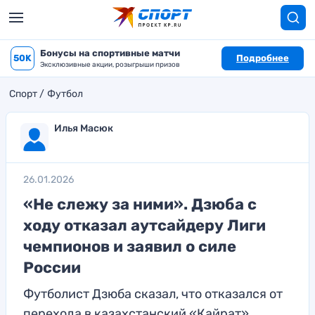
Бонусы на спортивные матчи
50K
Подробнее
Эксклюзивные акции, розыгрыши призов
Спорт
Футбол
Илья Масюк
26.01.2026
«Не слежу за ними». Дзюба с
ходу отказал аутсайдеру Лиги
чемпионов и заявил о силе
России
Футболист Дзюба сказал, что отказался от
перехода в казахстанский «Кайрат»