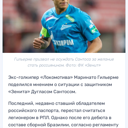
Гильерме призвал не осуждать Сантоса за желание
стать россиянином. Фото: ФК «Зенит»
Экс-голкипер «Локомотива» Маринато Гильерме
поделился мнением о ситуации с защитником
«Зенита» Дугласом Сантосом.
Последний, недавно ставший обладателем
российского паспорта, перестал считаться
легионером в РПЛ. Однако после его дебюта в
составе сборной Бразилии, согласно регламенту