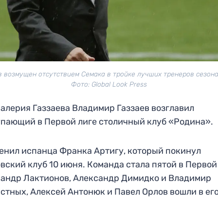
в возмущен отсутствием Семака в тройке лучших тренеров сезона
Фото: Global Look Press
алерия Газзаева Владимир Газзаев возглавил
пающий в Первой лиге столичный клуб «Родина».
енил испанца Франка Артигу, который покинул
вский клуб 10 июня. Команда стала пятой в Первой
андр Лактионов, Александр Димидко и Владимир
стных, Алексей Антонюк и Павел Орлов вошли в ег