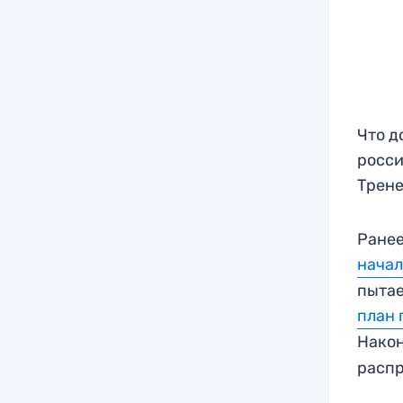
Что д
росси
Трене
Ранее
начал
пытае
план 
Након
распр