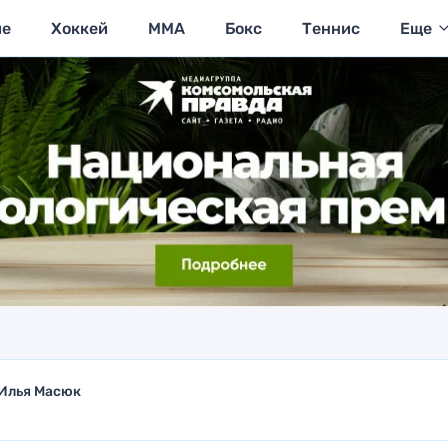
ие
Хоккей
MMA
Бокс
Теннис
Еще
Илья Масюк