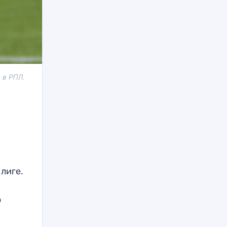
 в РПЛ.
 лиге.
о