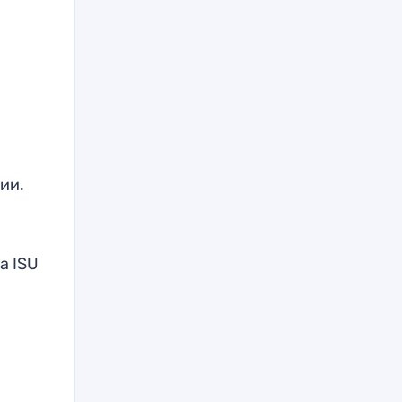
ии.
 а ISU