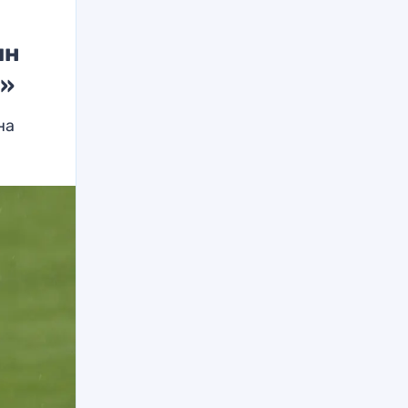
ын
у»
на