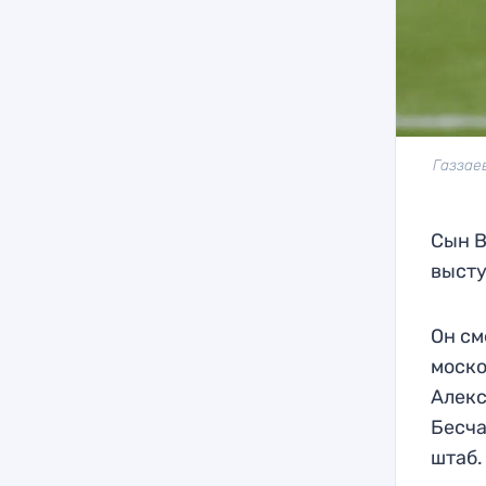
Газзае
Сын В
высту
Он см
моско
Алекс
Бесча
штаб.