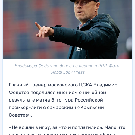
Владимира Федотова давно не видели в РПЛ. Фото:
Global Look Press
Главный тренер московского ЦСКА Владимир
Федотов поделился мнением о ничейном
результате матча 8-го тура Российской
премьер-лиги с самарскими «Крыльями
Советов».
«Не вошли в игру, за что и поплатились. Мало что
получалось, и допустили ключевые ошибки в