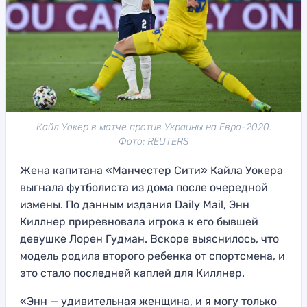
Кайл Уокер в матче против Украины на Евро-2020.
Фото: REUTERS
Жена капитана «Манчестер Сити» Кайла Уокера
выгнала футболиста из дома после очередной
измены. По данным издания Daily Mail, Энн
Киллнер приревновала игрока к его бывшей
девушке Лорен Гудман. Вскоре выяснилось, что
модель родила второго ребенка от спортсмена, и
это стало последней каплей для Киллнер.
«Энн — удивительная женщина, и я могу только