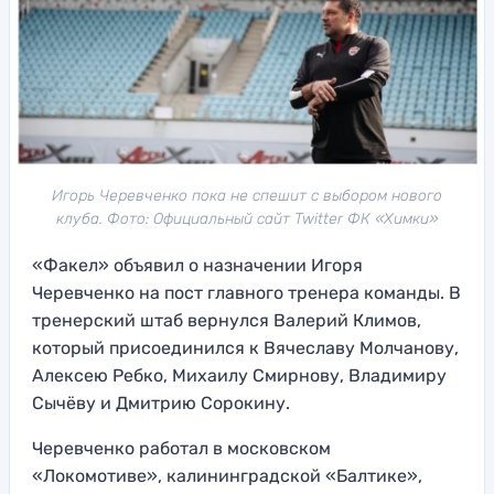
Игорь Черевченко пока не спешит с выбором нового
клуба. Фото: Официальный сайт Twitter ФК «Химки»
«Факел» объявил о назначении Игоря
Черевченко на пост главного тренера команды. В
тренерский штаб вернулся Валерий Климов,
который присоединился к Вячеславу Молчанову,
Алексею Ребко, Михаилу Смирнову, Владимиру
Сычёву и Дмитрию Сорокину.
Черевченко работал в московском
«Локомотиве», калининградской «Балтике»,