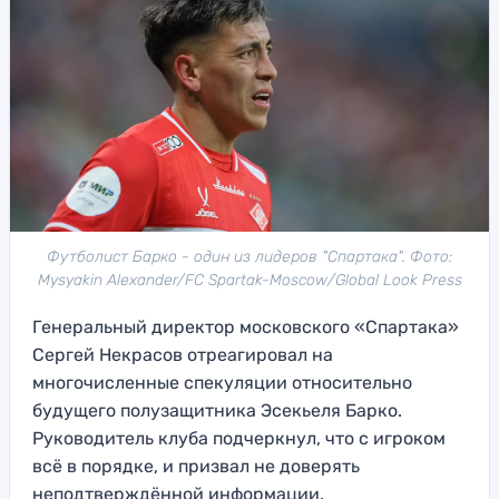
Футболист Барко - один из лидеров "Спартака". Фото:
Mysyakin Alexander/FC Spartak-Moscow/Global Look Press
Генеральный директор московского «Спартака»
Сергей Некрасов отреагировал на
многочисленные спекуляции относительно
будущего полузащитника Эсекьеля Барко.
Руководитель клуба подчеркнул, что с игроком
всё в порядке, и призвал не доверять
неподтверждённой информации.