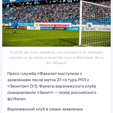
В ЦСКА не стали скрывать, что опасаются за здоровье
игроков из-за плохого качества поля в Воронеже. Фото:
ФК «Факел»
Пресс-служба «Факела» выступила с
заявлением после матча 27-го тура РПЛ с
«Зенитом» (1:1). Фанаты воронежского клуба
скандировали «Зенит» — позор российского
футбола».
Воронежский клуб в своем заявлении