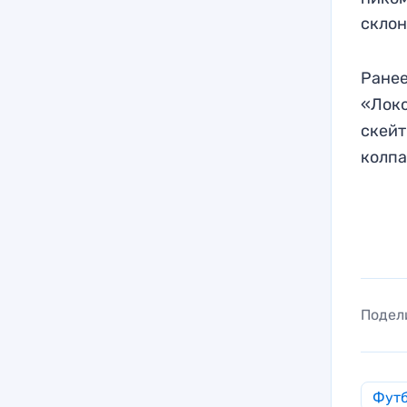
склон
Ранее
«Лок
скейт
колпа
Подел
Фут