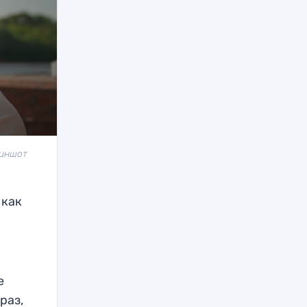
риншот
 как
е
раз,