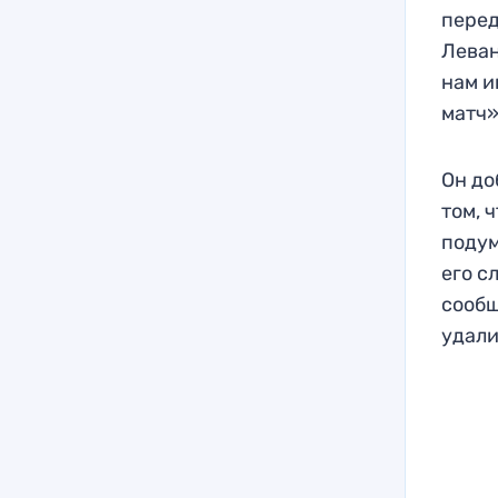
перед
Леван
нам и
матч»
Он до
том, 
подум
его с
сообщ
удали