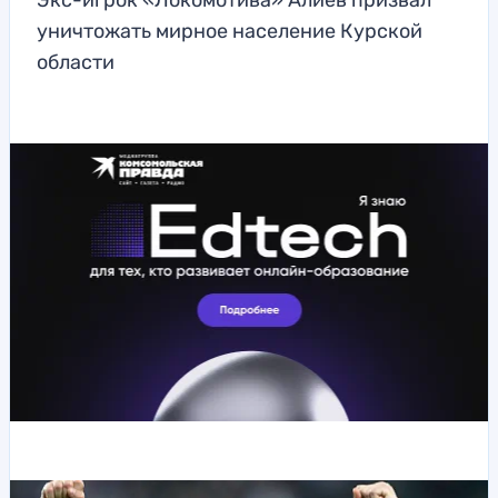
Экс-игрок «Локомотива» Алиев призвал
уничтожать мирное население Курской
области