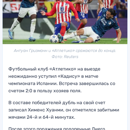
Антуан Гризманн и «Атлетико» сражаются до конца.
Фото: Reuters
Футбольный клуб «Атлетико» на выезде
неожиданно уступил «Кадису» в матче
чемпионата Испании. Встреча завершилась со
счетом 2:0 в пользу хозяев поля.
В составе победителей дубль на свой счет
записал Хименс Хуанми, он отметился забитыми
мячами 24-й и 64-й минутах.
После этого поражения подопечные Диего