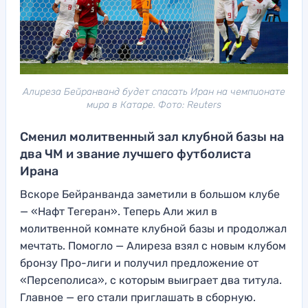
Алиреза Бейранванд будет спасать Иран на чемпионате
мира в Катаре. Фото: Reuters
Сменил молитвенный зал клубной базы на
два ЧМ и звание лучшего футболиста
Ирана
Вскоре Бейранванда заметили в большом клубе
— «Нафт Тегеран». Теперь Али жил в
молитвенной комнате клубной базы и продолжал
мечтать. Помогло — Алиреза взял с новым клубом
бронзу Про-лиги и получил предложение от
«Персеполиса», с которым выиграет два титула.
Главное — его стали приглашать в сборную.