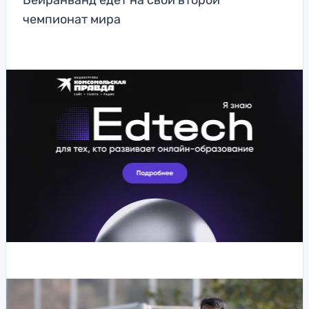
Бейранванд едет на свой второй
чемпионат мира