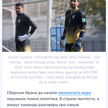
Soccer Football - FIFA World Cup Qatar 2022 Preview - Iran
Training - Azadi training camp, Tehran, Iran - November 13,
2022 Iran's Alireza Beiranvand during training Majid
Asgaripour/WANA (West Asia News Agency) via REUTERS
ATTENTION EDITORS - THIS IMAGE HAS BEEN SUPPLIED
BY A THIRD PARTY.
Сборную Ирана до начала
чемпионата мира
окружала только политика. В стране протесты, а
вокруг команды разговоры про самую