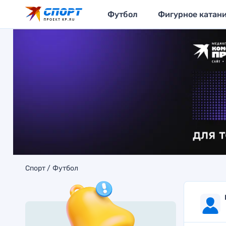
Футбол
Фигурное катан
Спорт
Футбол