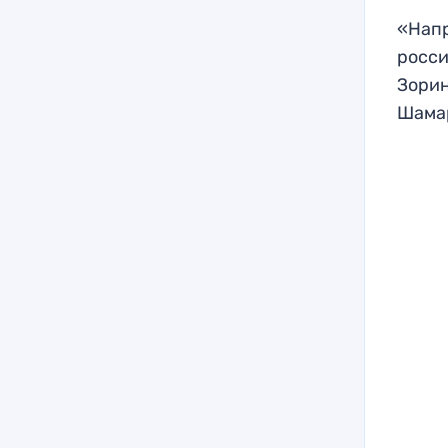
«Напр
росси
Зорин
Шама