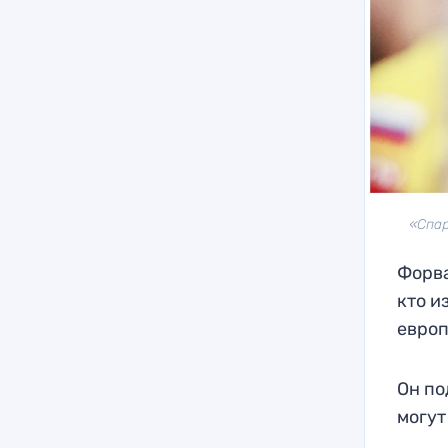
«Спар
Форва
кто и
европ
Он по
могут