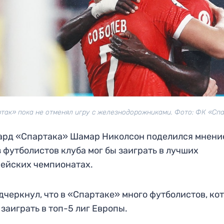
так» пока не отменял игру с железнодорожниками. Фото: ФК «Сп
рд «Спартака» Шамар Николсон поделился мнени
з футболистов клуба мог бы заиграть в лучших
ейских чемпионатах.
дчеркнул, что в «Спартаке» много футболистов, ко
 заиграть в топ-5 лиг Европы.