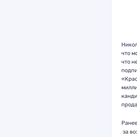
Никол
что м
что н
подпи
«Крас
милли
канди
прода
Ранее
за во