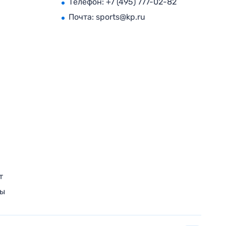
Телефон:
+7 (495) 777-02-82
Почта:
sports@kp.ru
т
ры