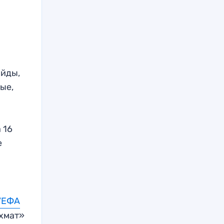
айды,
ные,
 16
е
 УЕФА
хмат»