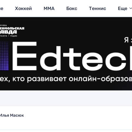
ие
Хоккей
MMA
Бокс
Теннис
Еще
Илья Масюк