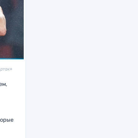
артак»
ем,
торые