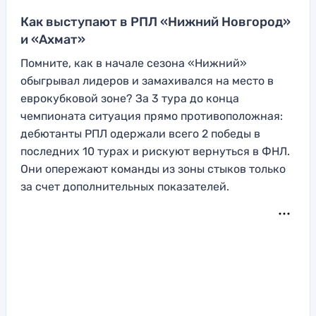
Как выступают в РПЛ «Нижний Новгород»
и «Ахмат»
Помните, как в начале сезона «Нижний»
обыгрывал лидеров и замахивался на место в
еврокубковой зоне? За 3 тура до конца
чемпионата ситуация прямо противоположная:
дебютанты РПЛ одержали всего 2 победы в
последних 10 турах и рискуют вернуться в ФНЛ.
Они опережают команды из зоны стыков только
за счет дополнительных показателей.