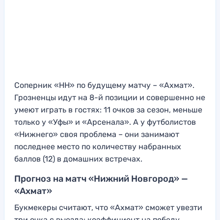
Соперник «НН» по будущему матчу – «Ахмат».
Грозненцы идут на 8-й позиции и совершенно не
умеют играть в гостях: 11 очков за сезон, меньше
только у «Уфы» и «Арсенала». А у футболистов
«Нижнего» своя проблема – они занимают
последнее место по количеству набранных
баллов (12) в домашних встречах.
Прогноз на матч «Нижний Новгород» —
«Ахмат»
Букмекеры считают, что «Ахмат» сможет увезти
три очка с выезда: коэффициент на победу