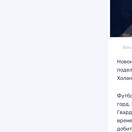
Эрли
Новои
подел
Холан
Футбо
горд.
Гвард
време
добит