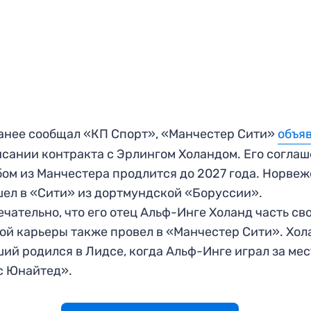
анее сообщал «КП Спорт», «Манчестер Сити»
объя
сании контракта с Эрлингом Холандом. Его согла
бом из Манчестера продлится до 2027 года. Норве
ел в «Сити» из дортмундской «Боруссии».
чательно, что его отец Альф-Инге Холанд часть св
ой карьеры также провел в «Манчестер Сити». Хол
ий родился в Лидсе, когда Альф-Инге играл за ме
с Юнайтед».