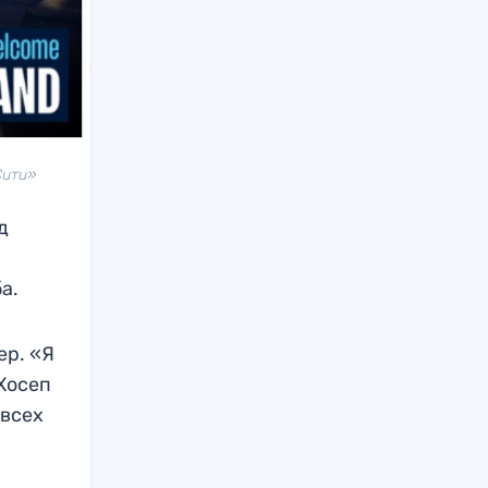
Сити»
д
.
а.
ер. «Я
 Хосеп
 всех