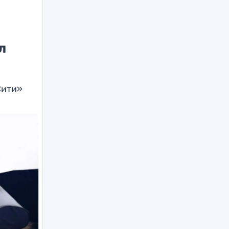
л
Сити»