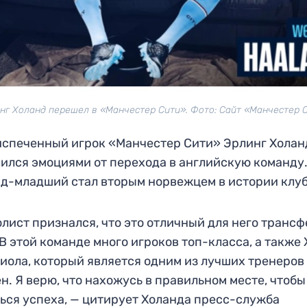
нг Холанд перешел в «Манчестер Сити». Фото: Сайт «Манчестер 
спеченный игрок «Манчестер Сити» Эрлинг Холан
ился эмоциями от перехода в английскую команду
д-младший стал вторым норвежцем в истории клуб
лист признался, что это отличный для него трансф
 В этой команде много игроков топ-класса, а также
иола, который является одним из лучших тренеров
н. Я верю, что нахожусь в правильном месте, чтобы
ься успеха, — цитирует Холанда пресс-служба