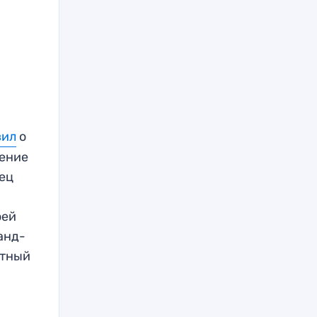
вил
о
шение
жец
оей
анд-
стный