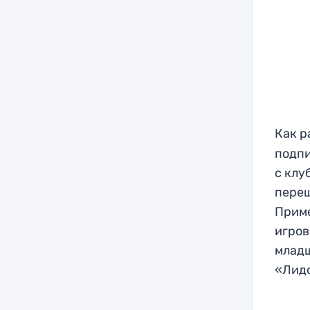
Как р
подпи
с клу
переш
Приме
игров
младш
«Лид