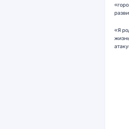
«горо
разви
«Я ро
жизнь
атаку