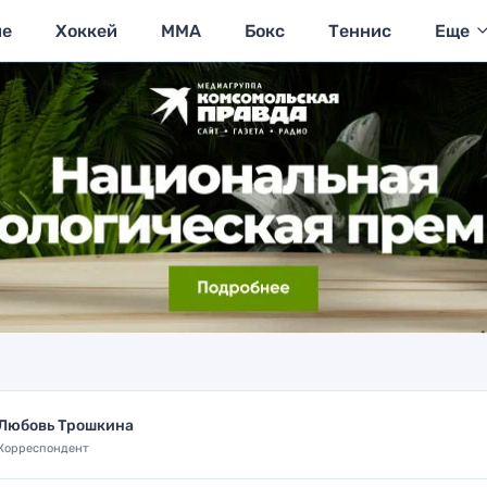
ие
Хоккей
MMA
Бокс
Теннис
Еще
Любовь Трошкина
Корреспондент