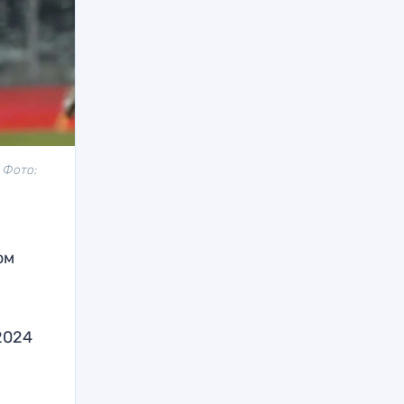
 Фото:
ом
2024