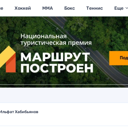
ие
Хоккей
MMA
Бокс
Теннис
Еще
Ильфат Хабибьянов