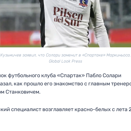
 Кузьмичев заявил, что Солари заменит в «Спартаке» Маркиньоса.
Global Look Press
ок футбольного клуба «Спартак» Пабло Солари
азал, как прошло его знакомство с главным тренер
м Станковичем.
кий специалист возглавляет красно-белых с лета 