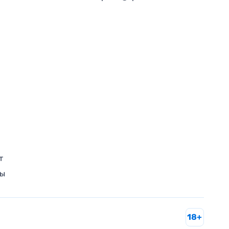
т
ры
18+