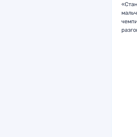
«Стан
мальч
чемпи
разго