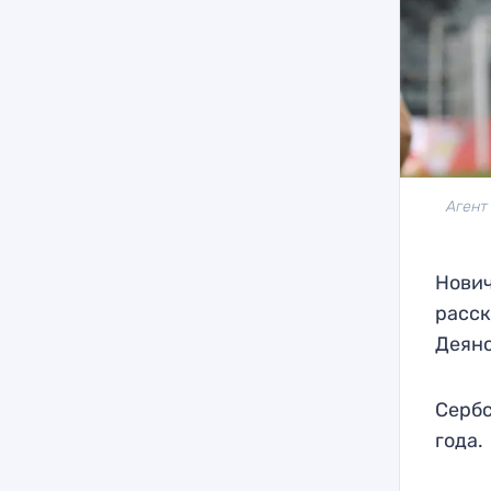
Агент
Нович
расск
Деяно
Сербс
года.