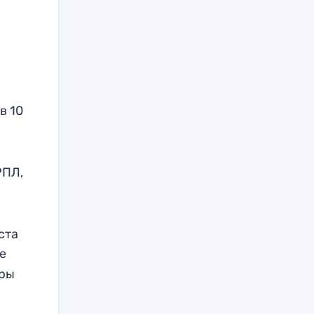
в 10
РПЛ,
ста
е
ры