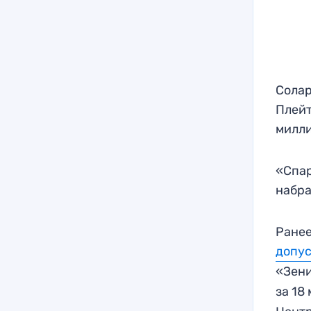
Солар
Плейт
милли
«Спар
набра
Ранее
допус
«Зен
за 18