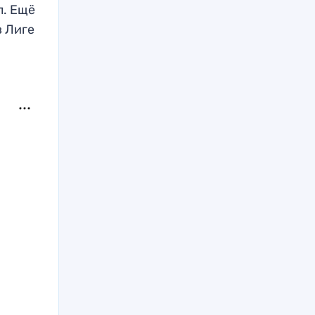
л. Ещё
в Лиге