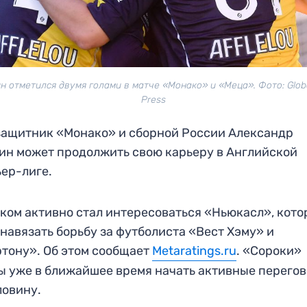
н отметился двумя голами в матче «Монако» и «Меца». Фото: Glob
Press
ащитник «Монако» и сборной России Александр
ин может продолжить свою карьеру в Английской
ер-лиге.
ком активно стал интересоваться «Ньюкасл», кот
 навязать борьбу за футболиста «Вест Хэму» и
тону». Об этом сообщает
Metaratings.ru
. «Сороки»
ы уже в ближайшее время начать активные перего
ловину.