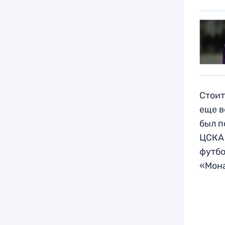
Стоит
еще в
был п
ЦСКА 
футбо
«Мона