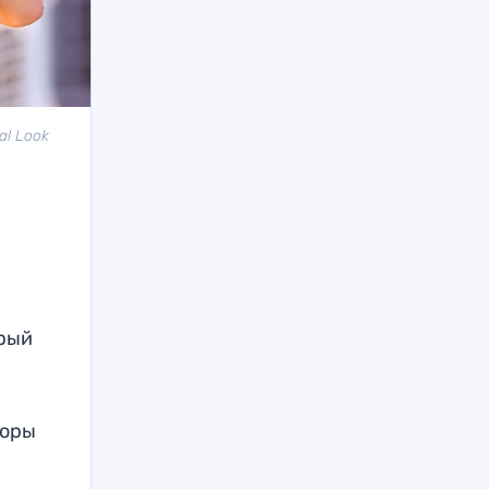
al Look
орый
воры