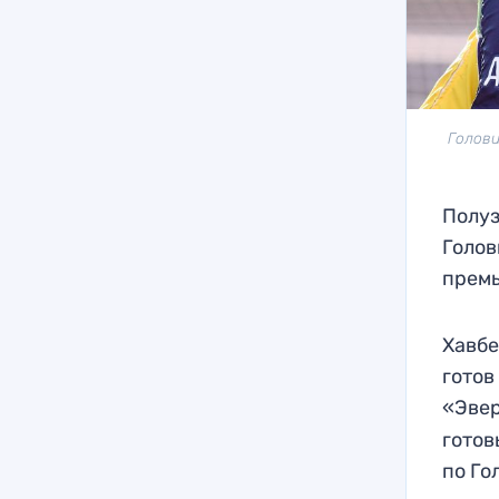
Голови
Полуз
Голов
премь
Хавбе
готов
«Эвер
готов
по Го