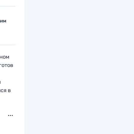
жим
ином
готов
ы
ся в