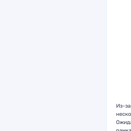
Из-за
неско
Ожида
рамка