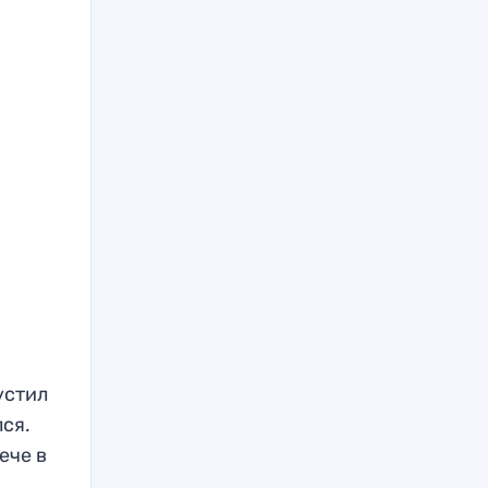
устил
лся.
ече в