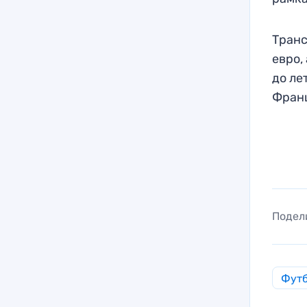
Транс
евро,
до ле
Франц
Подел
Фут