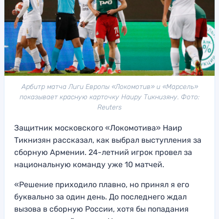
Арбитр матча Лиги Европы «Локомотив» и «Марсель»
показывает красную карточку Наиру Тикнизяну. Фото:
Reuters
Защитник московского «Локомотива» Наир
Тикнизян рассказал, как выбрал выступления за
сборную Армении. 24-летний игрок провел за
национальную команду уже 10 матчей.
«Решение приходило плавно, но принял я его
буквально за один день. До последнего ждал
вызова в сборную России, хотя бы попадания