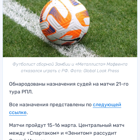
Футболист сборной Замбии и «Металлиста» Мафвента
отказался играть с РФ. Фото: Global Look Press
Обнародованы назначения судей на матчи 21-го
тура РПЛ.
Все назначения представлены по
следующей
ссылке
.
Матчи пройдут 15-16 марта. Центральный матч
между «Спартаком» и «Зенитом» рассудит