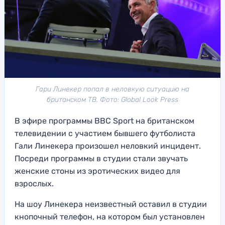
Гари Линекер попал в неловкую ситуацию на
британском ТВ. Фото: Global Look Press
В эфире программы BBC Sport на британском
телевидении с участием бывшего футболиста
Гали Линекера произошел неловкий инцидент.
Посреди программы в студии стали звучать
женские стоны из эротических видео для
взрослых.
На шоу Линекера неизвестный оставил в студии
кнопочный телефон, на котором был установлен