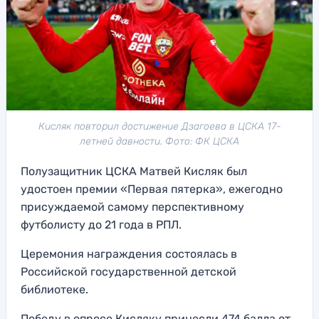
Кисляк повторил достижение Дзагоева в ЦСКА 17-
летней давности. Фото: ФК ЦСКА
Полузащитник ЦСКА Матвей Кисляк был
удостоен премии «Первая пятерка», ежегодно
присуждаемой самому перспективному
футболисту до 21 года в РПЛ.
Церемония награждения состоялась в
Российской государственной детской
библиотеке.
Победу в опросе Кисляку принесли 474 балла от