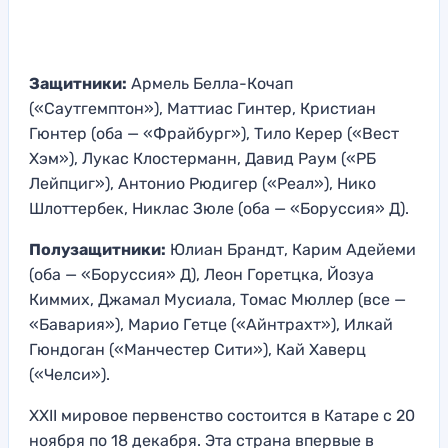
Защитники:
Армель Белла-Кочап
(«Саутгемптон»), Маттиас Гинтер, Кристиан
Гюнтер (оба — «Фрайбург»), Тило Керер («Вест
Хэм»), Лукас Клостерманн, Давид Раум («РБ
Лейпциг»), Антонио Рюдигер («Реал»), Нико
Шлоттербек, Никлас Зюле (оба — «Боруссия» Д).
Полузащитники:
Юлиан Брандт, Карим Адейеми
(оба — «Боруссия» Д), Леон Горетцка, Йозуа
Киммих, Джамал Мусиала, Томас Мюллер (все —
«Бавария»), Марио Гетце («Айнтрахт»), Илкай
Гюндоган («Манчестер Сити»), Кай Хаверц
(«Челси»).
XXII мировое первенство состоится в Катаре с 20
ноября по 18 декабря. Эта страна впервые в