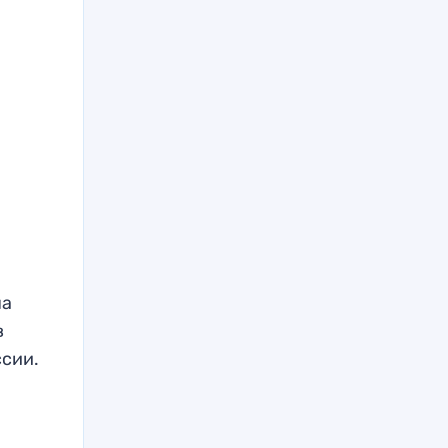
ча
в
сии.