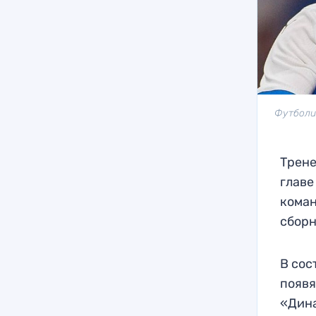
Футболи
Трене
главе
коман
сборн
В сос
появя
«Дина