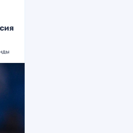
ссия
анды