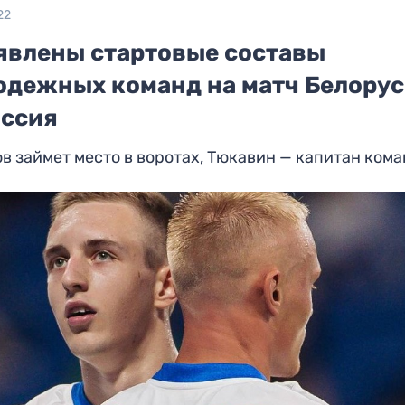
22
явлены стартовые составы
одежных команд на матч Белору
оссия
в займет место в воротах, Тюкавин — капитан ком