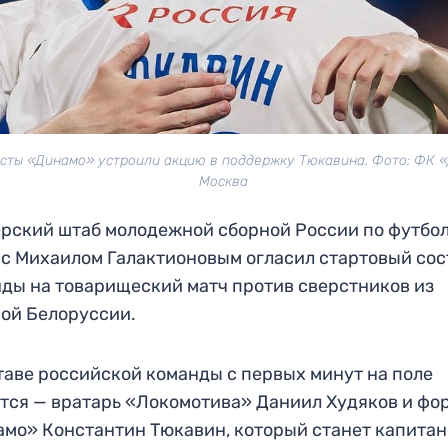
сты «Динамо» устроили акцию в поддержку Тюкавина. Фото: ФК 
Москва
рский штаб молодежной сборной России по футбол
 с Михаилом Галактионовым огласил стартовый сос
ды на товарищеский матч против сверстников из
ой Белоруссии.
таве российской команды с первых минут на поле
тся — вратарь «Локомотива» Даниил Худяков и фо
мо» Константин Тюкавин, который станет капитан