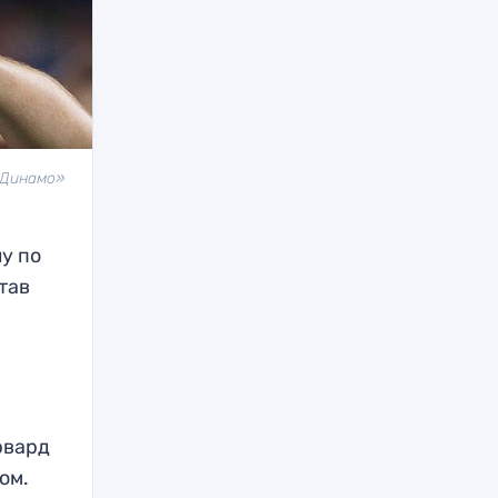
«Динамо»
у по
тав
рвард
ом.