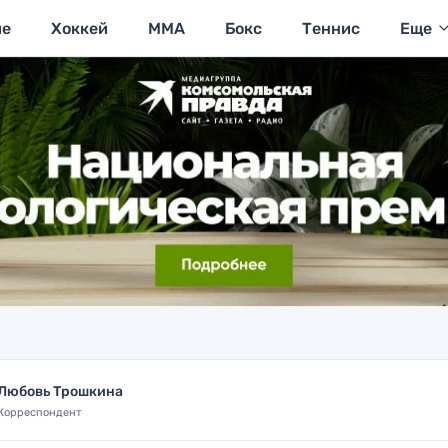
ие
Хоккей
MMA
Бокс
Теннис
Еще
Любовь Трошкина
Корреспондент