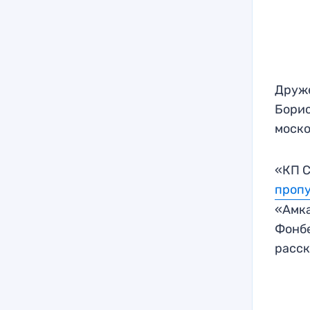
Друже
Борис
моско
«КП С
пропу
«Амка
Фонбе
расск