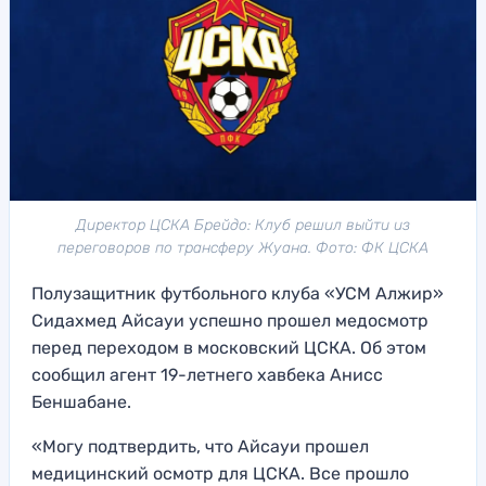
Директор ЦСКА Брейдо: Клуб решил выйти из
переговоров по трансферу Жуана. Фото: ФК ЦСКА
Полузащитник футбольного клуба «УСМ Алжир»
Сидахмед Айсауи успешно прошел медосмотр
перед переходом в московский ЦСКА. Об этом
сообщил агент 19-летнего хавбека Анисс
Беншабане.
«Могу подтвердить, что Айсауи прошел
медицинский осмотр для ЦСКА. Все прошло