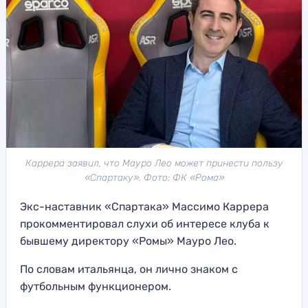
Каррера заявил, что Мауро Лео может принести пользу
«Спартаку». Фото: ФК «Рома»
Экс-наставник «Спартака» Массимо Каррера
прокомментировал слухи об интересе клуба к
бывшему директору «Ромы» Мауро Лео.
По словам итальянца, он лично знаком с
футбольным функционером.