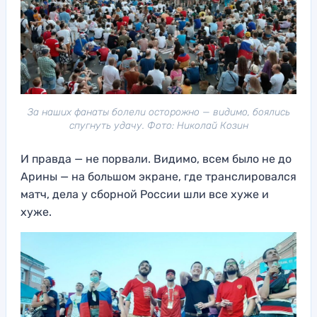
За наших фанаты болели осторожно — видимо, боялись
спугнуть удачу. Фото: Николай Козин
И правда — не порвали. Видимо, всем было не до
Арины — на большом экране, где транслировался
матч, дела у сборной России шли все хуже и
хуже.