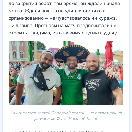
до закрытия ворот, тем временем ждали начала
матча. Ждали как-то на удивление тихо и
организованно — не чувствовалось ни куража,
ни драйва. Прогнозы на матч предпочитали не
строить — видимо, из опасения спугнуть удачу.
Каких только гостей Северной столицы не встретишь на
фан-зонах. Фото: Николай Козин