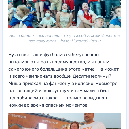
Наши болельщики верили, что у российских футболистов
все получится… Фото: Николай Козин
Ну а пока наши футболисты безуспешно
пытались отыграть преимущество, мы нашли
самого юного болельщика этого матча — а может,
и всего чемпионата вообще. Десятимесячный
Миша приехал на фан-зону в коляске. Несмотря
на творящийся вокруг шум и гам малыш был
непробиваемо спокоен — только вскидывал
ножки во время опасных моментов.