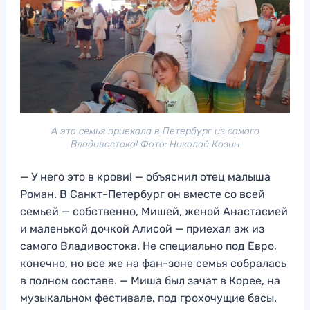
А эта семья приехала в Петербург из самого
Владивостока! Фото: Николай Козин
— У него это в крови! — объяснил отец малыша
Роман. В Санкт-Петербург он вместе со всей
семьей — собственно, Мишей, женой Анастасией
и маленькой дочкой Алисой — приехал аж из
самого Владивостока. Не специально под Евро,
конечно, но все же на фан-зоне семья собралась
в полном составе. — Миша был зачат в Корее, на
музыкальном фестивале, под грохочущие басы.