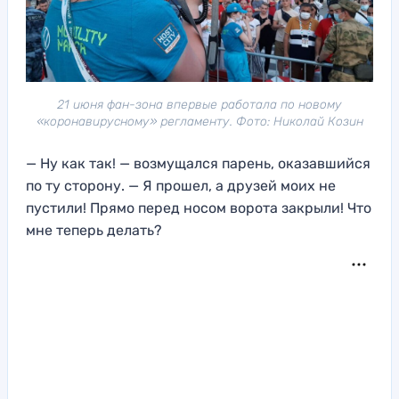
21 июня фан-зона впервые работала по новому
«коронавирусному» регламенту. Фото: Николай Козин
— Ну как так! — возмущался парень, оказавшийся
по ту сторону. — Я прошел, а друзей моих не
пустили! Прямо перед носом ворота закрыли! Что
мне теперь делать?