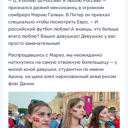
— О, я болею за Россию! Я люблю Россию! —
признался дюжий мексиканец в огромном
сомбреро Марию Галван. В Питер он приехал
специально чтобы посмотреть Евро. — И
российский футбол люблю! А знаешь, что больше
всего люблю? Ваших девушкас! Девушкас у вас
просто замечательные!
Распрощавшись с Марио, мы неожиданно
наткнулись на самую отважную болельщицу — у
милой юной девушки, студентки по имени
Арина, на щеке алел нарисованный аквагрисом
флаг Дании.