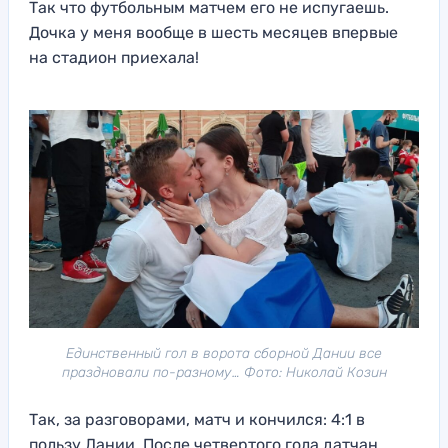
Так что футбольным матчем его не испугаешь.
Дочка у меня вообще в шесть месяцев впервые
на стадион приехала!
Единственный гол в ворота сборной Дании все
праздновали по-разному… Фото: Николай Козин
Так, за разговорами, матч и кончился: 4:1 в
пользу Дании. После четвертого гола датчан