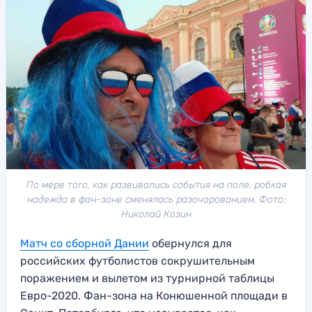
По мере того, как развивались события на поле, робкая
надежда в фан-зоне сменялась разочарованием. Фото:
Николай Козин
Матч со сборной Дании
обернулся для
российских футболистов сокрушительным
поражением и вылетом из турнирной таблицы
Евро-2020. Фан-зона на Конюшенной площади в