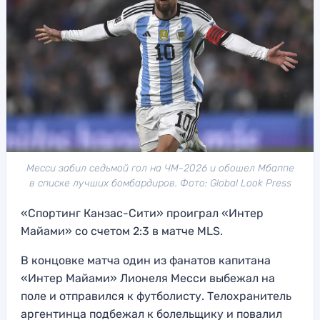
Месси забил седьмой гол на ЧМ-2026 и обошел Мбаппе
в списке лучших бомбардиров. Фото: Global Look Press
«Спортинг Канзас-Сити» проиграл «Интер
Майами» со счетом 2:3 в матче MLS.
В концовке матча один из фанатов капитана
«Интер Майами» Лионеля Месси выбежал на
поле и отправился к футболисту. Телохранитель
аргентинца подбежал к болельщику и повалил