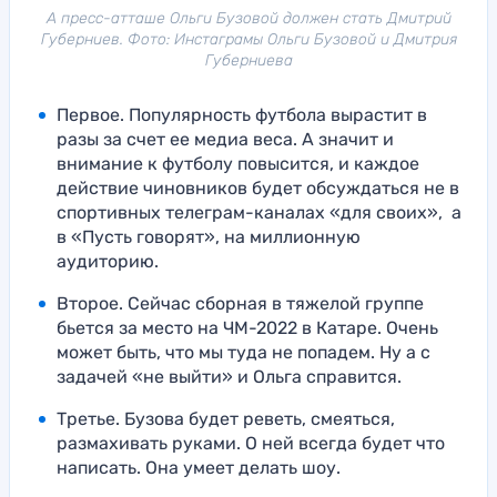
А пресс-атташе Ольги Бузовой должен стать Дмитрий
Губерниев. Фото: Инстаграмы Ольги Бузовой и Дмитрия
Губерниева
Первое. Популярность футбола вырастит в
разы за счет ее медиа веса. А значит и
внимание к футболу повысится, и каждое
действие чиновников будет обсуждаться не в
спортивных телеграм-каналах «для своих», а
в «Пусть говорят», на миллионную
аудиторию.
Второе. Сейчас сборная в тяжелой группе
бьется за место на ЧМ-2022 в Катаре. Очень
может быть, что мы туда не попадем. Ну а с
задачей «не выйти» и Ольга справится.
Третье. Бузова будет реветь, смеяться,
размахивать руками. О ней всегда будет что
написать. Она умеет делать шоу.