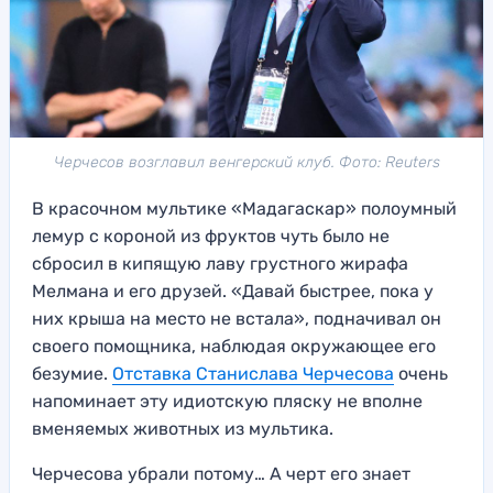
Черчесов возглавил венгерский клуб. Фото: Reuters
В красочном мультике «Мадагаскар» полоумный
лемур с короной из фруктов чуть было не
сбросил в кипящую лаву грустного жирафа
Мелмана и его друзей. «Давай быстрее, пока у
них крыша на место не встала», подначивал он
своего помощника, наблюдая окружающее его
безумие.
Отставка Станислава Черчесова
очень
напоминает эту идиотскую пляску не вполне
вменяемых животных из мультика.
Черчесова убрали потому… А черт его знает