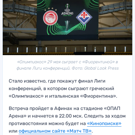
«Олимпиакос» 29 мая сыграет с «Фиорентиной» в
финале Лиги конференций. Фото: Global Look Press
Стало известно, где покажут финал Лиги
конференций, в котором сыграют греческий
«Олимпиакос» и итальянская «Фиорентина».
Встреча пройдет в Афинах на стадионе «ОПАП
Арена» и начнется в 22.00 мск. Следить за ходом
противостояния можно будет на
«Кинопоиске»
или
официальном сайте «Матч ТВ»
.