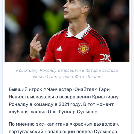
Криштиану Роналду отправится в Катар в составе
сборной Португалии. Фото: Reuters
Бывший игрок «Манчестер Юнайтед» Гари
Невилл высказался о возвращении Криштиану
Роналду в команду в 2021 году. В тот момент
клуб возглавлял Оле-Гуннар Сульшер.
По мнению экс-капитана «красных дьяволов»,
португальский нападающий подвел Сульшера.