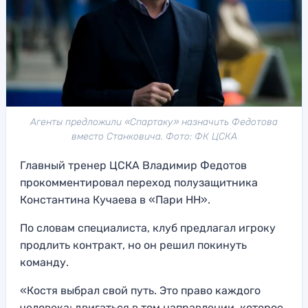
Агенты предложили «Спартаку» назначить Федотова
вместо Станковича. Фото: ФК ЦСКА
Главный тренер ЦСКА Владимир Федотов
прокомментировал переход полузащитника
Константина Кучаева в «Пари НН».
По словам специалиста, клуб предлагал игроку
продлить контракт, но он решил покинуть
команду.
«Костя выбрал свой путь. Это право каждого
человека: двигаться в том направлении, которое