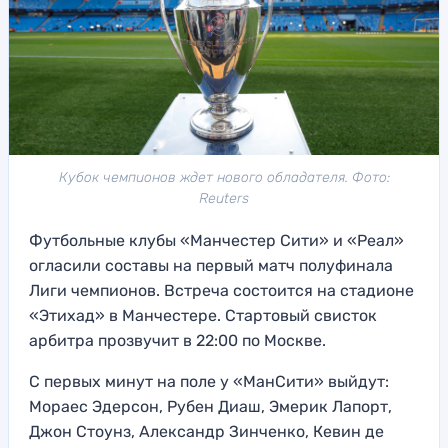
Кубок чемпионов ждет нового обладателя. Фото:
Reuters
Футбольные клубы «Манчестер Сити» и «Реал»
огласили составы на первый матч полуфинала
Лиги чемпионов. Встреча состоится на стадионе
«Этихад» в Манчестере. Стартовый свисток
арбитра прозвучит в 22:00 по Москве.
С первых минут на поле у «МанСити» выйдут:
Мораес Эдерсон, Рубен Диаш, Эмерик Лапорт,
Джон Стоунз, Александр Зинченко, Кевин де