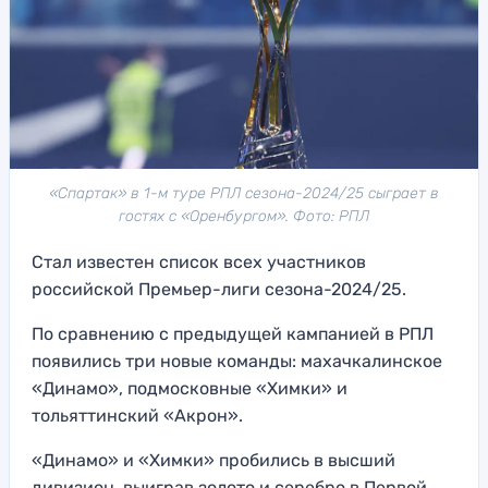
«Спартак» в 1-м туре РПЛ сезона-2024/25 сыграет в
гостях с «Оренбургом». Фото: РПЛ
Стал известен список всех участников
российской Премьер-лиги сезона-2024/25.
По сравнению с предыдущей кампанией в РПЛ
появились три новые команды: махачкалинское
«Динамо», подмосковные «Химки» и
тольяттинский «Акрон».
«Динамо» и «Химки» пробились в высший
дивизион, выиграв золото и серебро в Первой