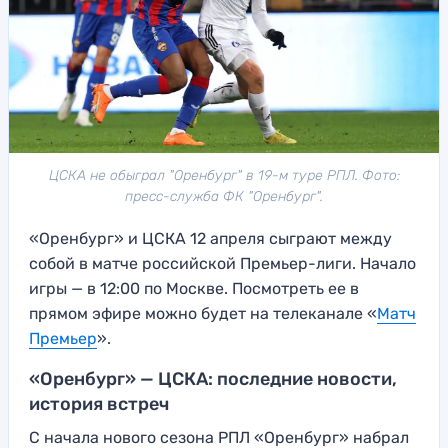
ЦСКА не обыграл "Оренбург" в 19-м туре РПЛ. Фото:
пресс-служба ФК "Оренбург".
«Оренбург» и ЦСКА 12 апреля сыграют между
собой в матче российской Премьер-лиги. Начало
игры — в 12:00 по Москве. Посмотреть ее в
прямом эфире можно будет на телеканале «
Матч
Премьер
».
«Оренбург» — ЦСКА: последние новости,
история встреч
С начала нового сезона РПЛ «Оренбург» набрал