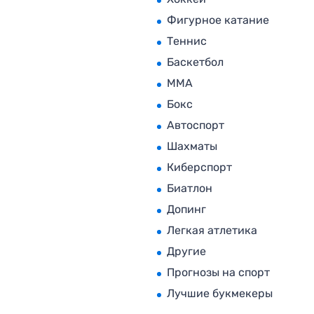
Фигурное катание
Теннис
Баскетбол
MMA
Бокс
Автоспорт
Шахматы
Киберспорт
Биатлон
Допинг
Легкая атлетика
Другие
Прогнозы на спорт
Лучшие букмекеры