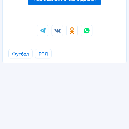
Футбол
РПЛ