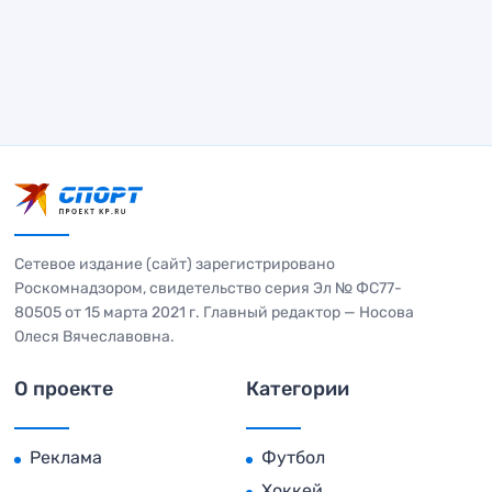
Сетевое издание (сайт) зарегистрировано
Роскомнадзором, свидетельство серия Эл № ФС77-
80505 от 15 марта 2021 г. Главный редактор — Носова
Олеся Вячеславовна.
О проекте
Категории
Реклама
Футбол
Хоккей