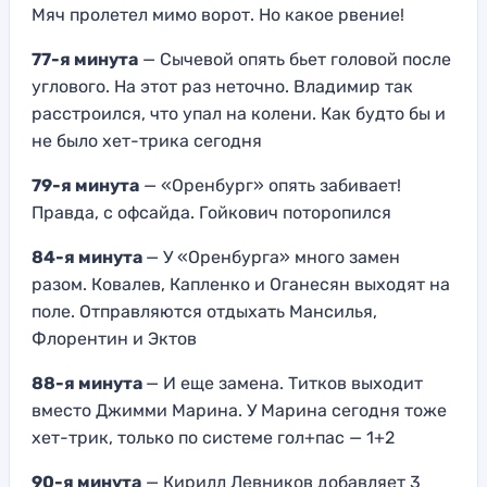
Мяч пролетел мимо ворот. Но какое рвение!
77-я минута
— Сычевой опять бьет головой после
углового. На этот раз неточно. Владимир так
расстроился, что упал на колени. Как будто бы и
не было хет-трика сегодня
79-я минута
— «Оренбург» опять забивает!
Правда, с офсайда. Гойкович поторопился
84-я минута
— У «Оренбурга» много замен
разом. Ковалев, Капленко и Оганесян выходят на
поле. Отправляются отдыхать Мансилья,
Флорентин и Эктов
88-я минута
— И еще замена. Титков выходит
вместо Джимми Марина. У Марина сегодня тоже
хет-трик, только по системе гол+пас — 1+2
90-я минута
— Кирилл Левников добавляет 3