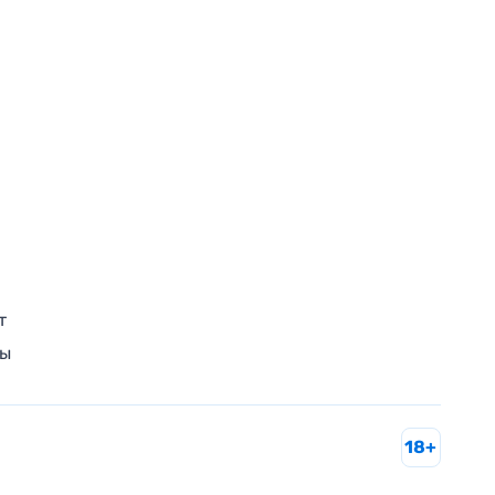
т
ры
18+