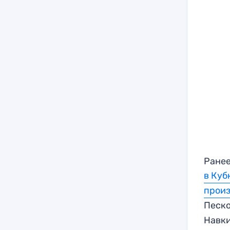
Ранее
в Куб
произ
Песк
Навк