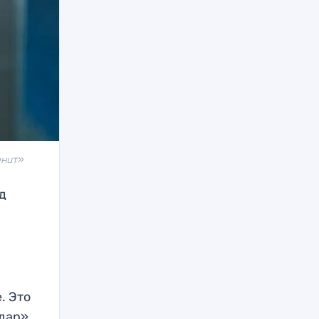
енит»
д
. Это
одар»