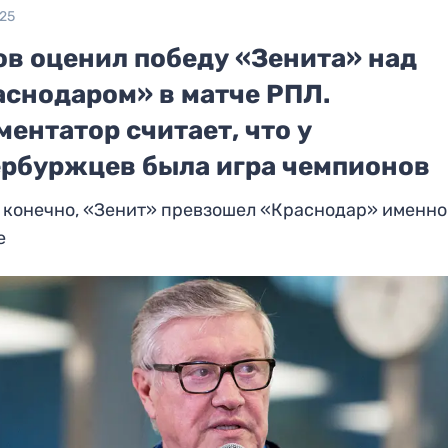
025
ов оценил победу «Зенита» над
аснодаром» в матче РПЛ.
ентатор считает, что у
ербуржцев была игра чемпионов
 конечно, «Зенит» превзошел «Краснодар» именно
е