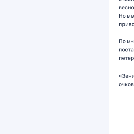
весно
Но в 
приво
По мн
поста
петер
«Зени
очков