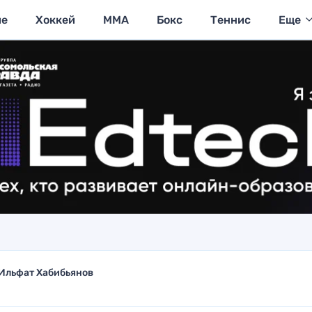
ие
Хоккей
MMA
Бокс
Теннис
Еще
Ильфат Хабибьянов