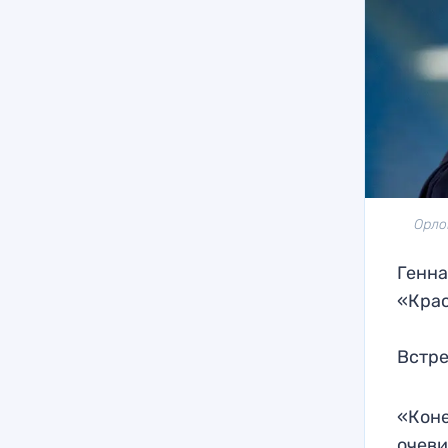
Орло
Генна
«Крас
Встре
«Коне
очеви