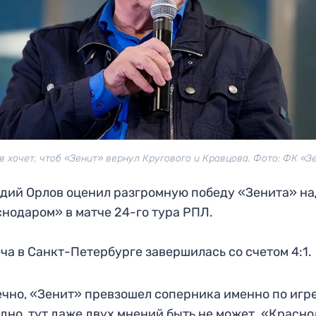
в хочет, чтоб «Зенит» вернул Кругового и Кравцова. Фото: ФК «З
дий Орлов оценил разгромную победу «Зенита» на
нодаром» в матче 24-го тура РПЛ.
ча в Санкт-Петербурге завершилась со счетом 4:1.
чно, «Зенит» превзошел соперника именно по игре
дно, тут даже двух мнений быть не может. «Красн