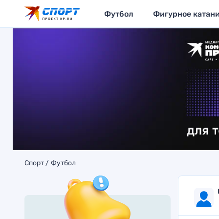
Футбол
Фигурное катан
Спорт
Футбол