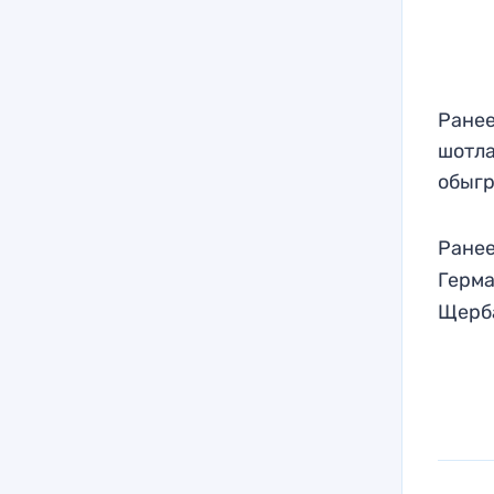
Ранее
шотла
обыгр
Ранее
Герм
Щерб