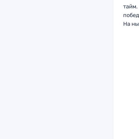
тайм.
побед
На ны