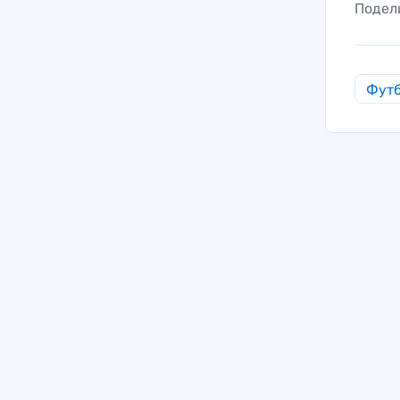
Подел
Фут