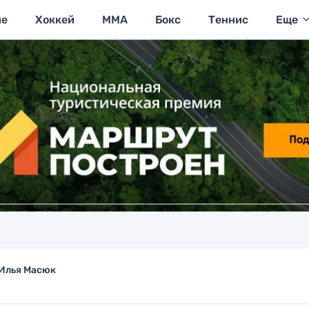
ие
Хоккей
MMA
Бокс
Теннис
Еще
Илья Масюк