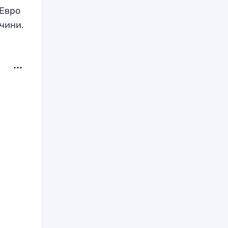
 Евро
чини.