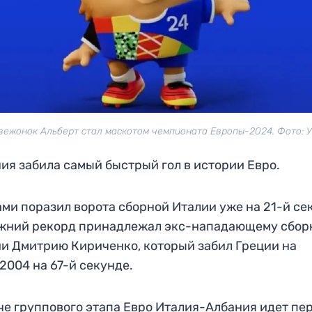
вежонок Альберт стал маскотом чемпионата Европы-2024. Фото: 
ия забила самый быстрый гол в истории Евро.
ми поразил ворота сборной Италии уже на 21-й се
ежний рекорд принадлежал экс-нападающему сбор
и Дмитрию Кириченко, который забил Греции на
2004 на 67-й секунде.
че группового этапа Евро Италия-Албания идет пе