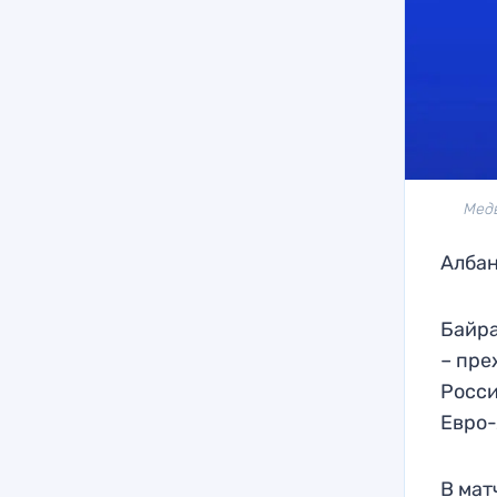
Мед
Албан
Байра
– пр
Росси
Евро-
В мат