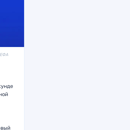
УЕФА
кунде
ной
рвый