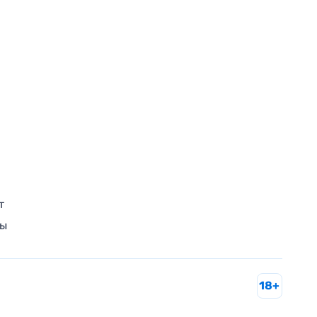
т
ры
18+