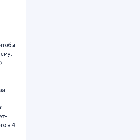
 чтобы
нему,
о
за
т
ет-
го в 4