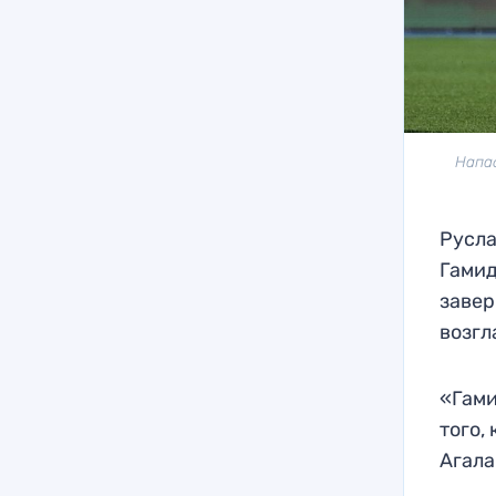
Напа
Русла
Гамид
завер
возгл
«Гами
того,
Агала