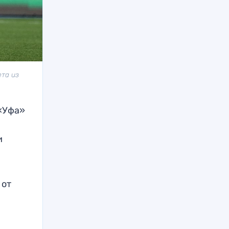
та из
 «Уфа»
и
 от