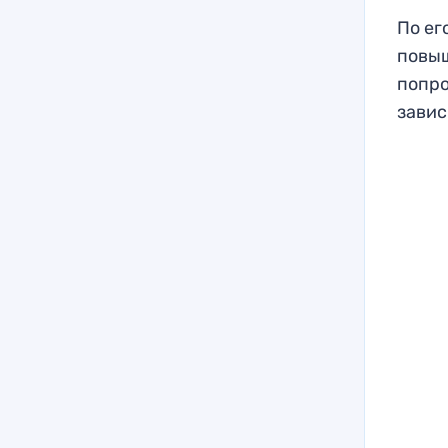
По ег
повыш
попро
завис