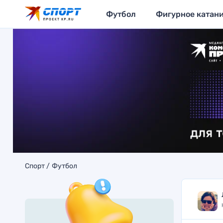
Футбол
Фигурное катан
Спорт
Футбол