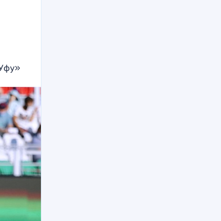
«Уфу»