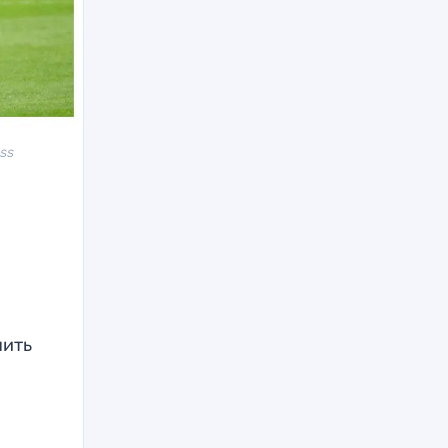
ess
чить
н