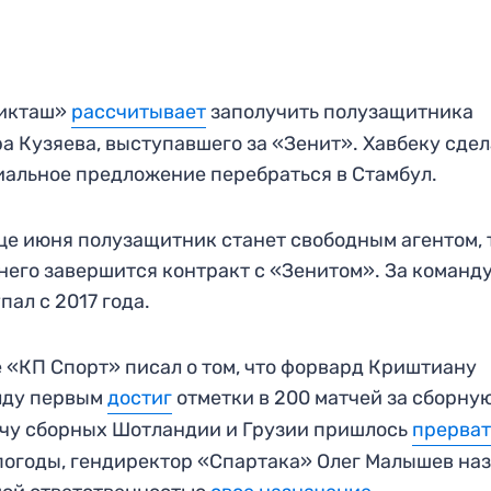
икташ»
рассчитывает
заполучить полузащитника
а Кузяева, выступавшего за «Зенит». Хавбеку сде
альное предложение перебраться в Стамбул.
це июня полузащитник станет свободным агентом, 
 него завершится контракт с «Зенитом». За команду
пал с 2017 года.
 «КП Спорт» писал о том, что форвард Криштиану
лду первым
достиг
отметки в 200 матчей за сборную
чу сборных Шотландии и Грузии пришлось
прерват
погоды, гендиректор «Спартака» Олег Малышев на