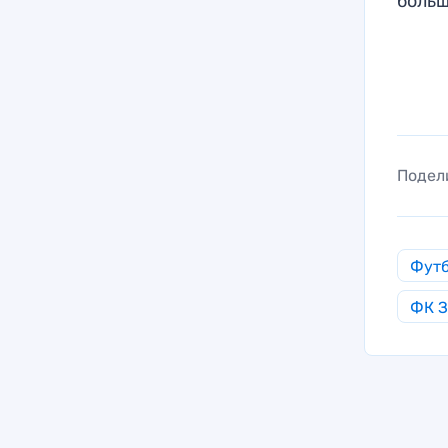
боль
Подел
Фут
ФК З