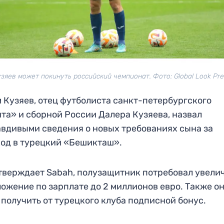
зяев может покинуть российский чемпионат. Фото: Global Look Pr
 Кузяев, отец футболиста санкт-петербургского
та» и сборной России Далера Кузяева, назвал
вдивыми сведения о новых требованиях сына за
од в турецкий «Бешикташ».
тверждает Sabah, полузащитник потребовал увели
ожение по зарплате до 2 миллионов евро. Также о
 получить от турецкого клуба подписной бонус.