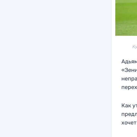
Ку
Адьям
«Зени
непра
перех
Как у
предл
хочет