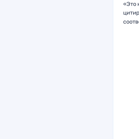
«Это 
цити
соотв