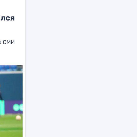
ался
х СМИ