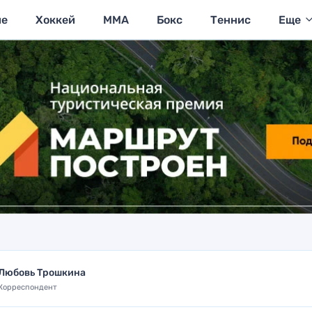
ие
Хоккей
MMA
Бокс
Теннис
Еще
Любовь Трошкина
Корреспондент