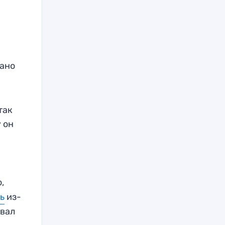
лано
так
 он
,
ь
из-
звал