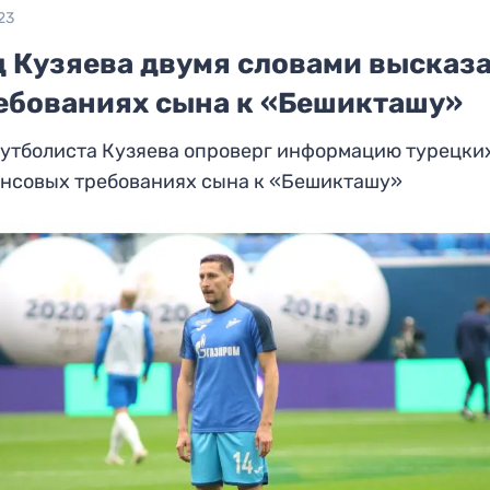
23
ц Кузяева двумя словами высказ
ребованиях сына к «Бешикташу»
футболиста Кузяева опроверг информацию турецки
ансовых требованиях сына к «Бешикташу»