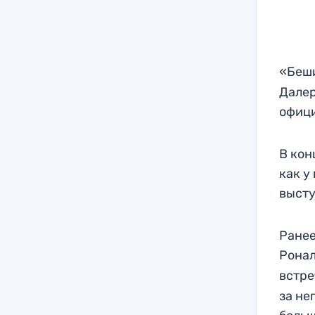
«Беш
Далер
офици
В кон
как у
высту
Ранее
Рона
встре
за не