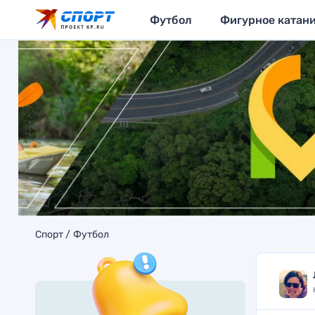
Футбол
Фигурное катан
Спорт
Футбол