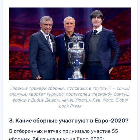
Главные тренеры сборных, попавших в группу F — самый
сложный квартет турнира: португалец Фернанду Сантуш,
француз Дидье Дешам, немец Йоахим Лев. Фото: Global
Look Press
3. Какие сборные участвуют в Евро-2020?
В отборочных матчах принимало участие 55
сборных. 24 из них едут на Евро-2020: