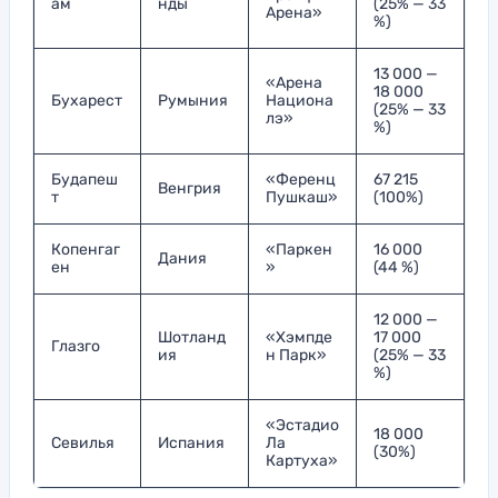
ам
нды
(25% — 33
Арена»
%)
13 000 —
«Арена
18 000
Бухарест
Румыния
Национа
(25% — 33
лэ»
%)
Будапеш
«Ференц
67 215
Венгрия
т
Пушкаш»
(100%)
Копенгаг
«Паркен
16 000
Дания
ен
»
(44 %)
12 000 —
Шотланд
«Хэмпде
17 000
Глазго
ия
н Парк»
(25% — 33
%)
«Эстадио
18 000
Севилья
Испания
Ла
(30%)
Картуха»