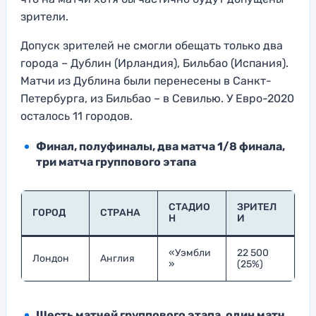
зрители.
Допуск зрителей не смогли обещать только два
города – Дублин (Ирландия), Бильбао (Испания).
Матчи из Дублина были перенесены в Санкт-
Петербурга, из Бильбао – в Севилью. У Евро-2020
осталось 11 городов.
Финал, полуфиналы, два матча 1/8 финала,
три матча группового этапа
СТАДИО
ЗРИТЕЛ
ГОРОД
СТРАНА
Н
И
«Уэмбли
22 500
Лондон
Англия
»
(25%)
Шесть матчей группового этапа, один матч