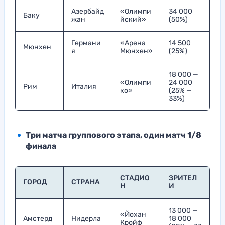
Азербайд
«Олимпи
34 000
Баку
жан
йский»
(50%)
Германи
«Арена
14 500
Мюнхен
я
Мюнхен»
(25%)
18 000 —
«Олимпи
24 000
Рим
Италия
ко»
(25% —
33%)
Три матча группового этапа, один матч 1/8
финала
СТАДИО
ЗРИТЕЛ
ГОРОД
СТРАНА
Н
И
13 000 —
«Йохан
Амстерд
Нидерла
18 000
Кройф