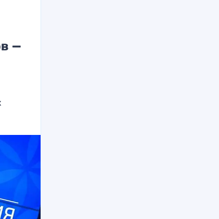
в —
х