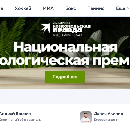
ие
Хоккей
MMA
Бокс
Теннис
Еще
Андрей Вдовин
Денис Акинин
Спортивный обозреватель
Корреспондент