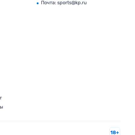
Почта:
sports@kp.ru
т
ры
18+