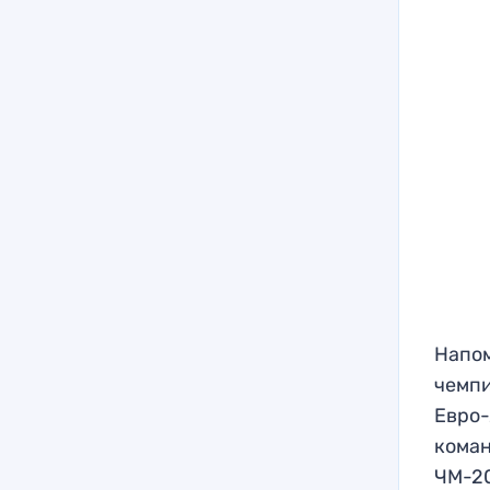
Напом
чемпи
Евро-
коман
ЧМ-20