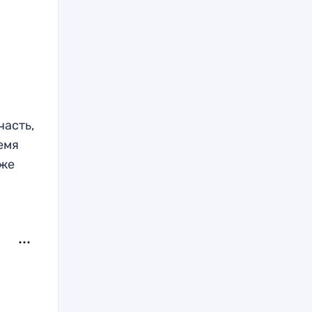
часть,
емя
аже