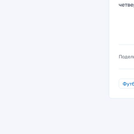
четве
Подел
Фут