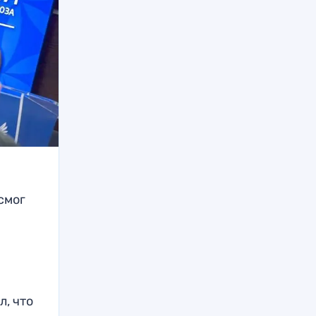
смог
, что