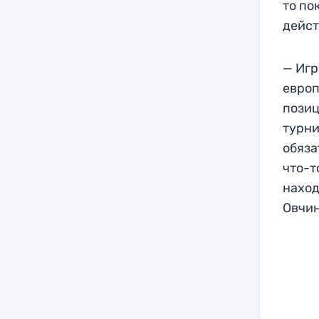
то по
дейст
— Игр
европ
позиц
турни
обяза
что-т
наход
Овчин