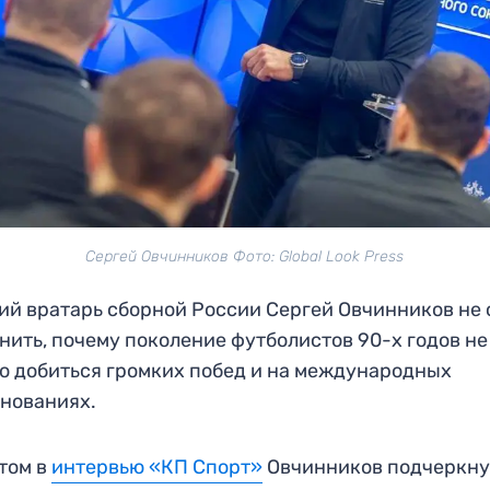
Сергей Овчинников Фото: Global Look Press
й вратарь сборной России Сергей Овчинников не 
нить, почему поколение футболистов 90-х годов не
о добиться громких побед и на международных
нованиях.
том в
интервью «КП Спорт»
Овчинников подчеркнул