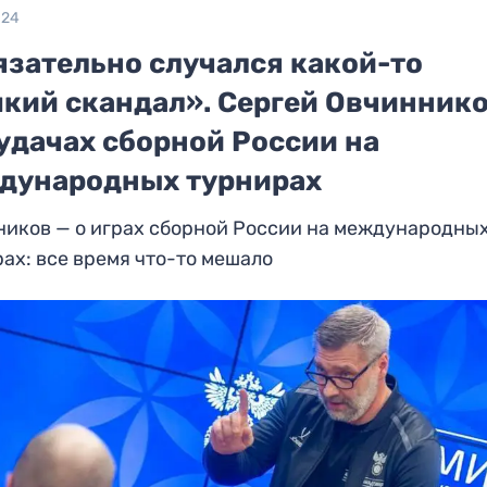
024
язательно случался какой-то
мкий скандал». Сергей Овчиннико
удачах сборной России на
дународных турнирах
ников — о играх сборной России на международны
ах: все время что-то мешало