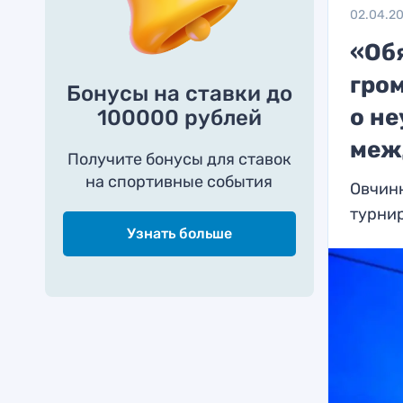
02.04.2
«Об
гро
Бонусы на ставки до
о не
100000 рублей
меж
Получите бонусы для ставок
на спортивные события
Овчин
турнир
Узнать больше