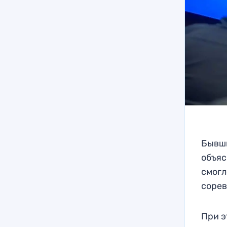
Бывши
объяс
смогл
сорев
При э