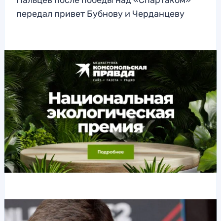
Пальцев после победы над «Спартаком»
передал привет Бубнову и Черданцеву