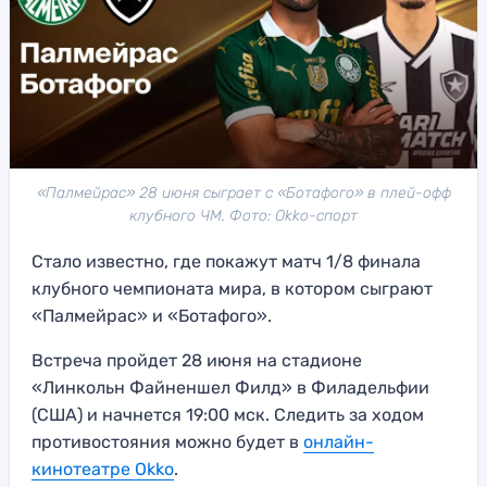
«Палмейрас» 28 июня сыграет с «Ботафого» в плей-офф
клубного ЧМ. Фото: Okko-спорт
Стало известно, где покажут матч 1/8 финала
клубного чемпионата мира, в котором сыграют
«Палмейрас» и «Ботафого».
Встреча пройдет 28 июня на стадионе
«Линкольн Файненшел Филд» в Филадельфии
(США) и начнется 19:00 мск. Следить за ходом
противостояния можно будет в
онлайн-
кинотеатре Okko
.