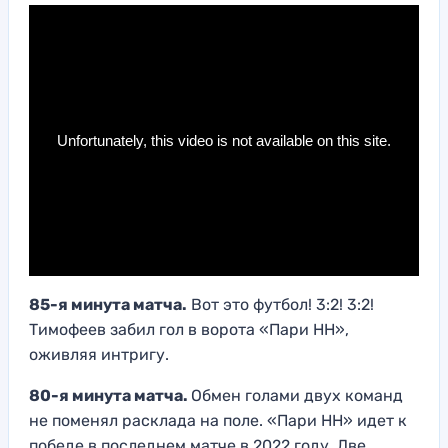
85-я минута матча.
Вот это футбол! 3:2! 3:2!
Тимофеев забил гол в ворота «Пари НН»,
оживляя интригу.
80-я минута матча.
Обмен голами двух команд
не поменял расклада на поле. «Пари НН» идет к
победе в последнем матче в 2022 году. Две