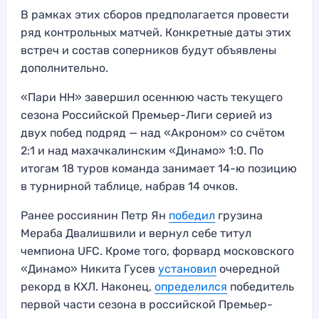
В рамках этих сборов предполагается провести
ряд контрольных матчей. Конкретные даты этих
встреч и состав соперников будут объявлены
дополнительно.
«Пари НН» завершил осеннюю часть текущего
сезона Российской Премьер-Лиги серией из
двух побед подряд — над «Акроном» со счётом
2:1 и над махачкалинским «Динамо» 1:0. По
итогам 18 туров команда занимает 14-ю позицию
в турнирной таблице, набрав 14 очков.
Ранее россиянин Петр Ян
победил
грузина
Мераба Двалишвили и вернул себе титул
чемпиона UFC. Кроме того, форвард московского
«Динамо» Никита Гусев
установил
очередной
рекорд в КХЛ. Наконец,
определился
победитель
первой части сезона в российской Премьер-