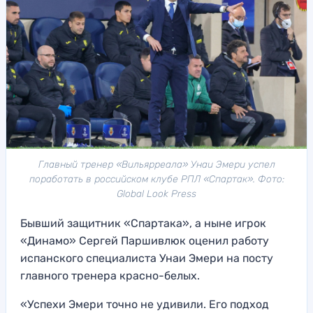
Главный тренер «Вильярреала» Унаи Эмери успел
поработать в российском клубе РПЛ «Спартак». Фото:
Global Look Press
Бывший защитник «Спартака», а ныне игрок
«Динамо» Сергей Паршивлюк оценил работу
испанского специалиста Унаи Эмери на посту
главного тренера красно-белых.
«Успехи Эмери точно не удивили. Его подход