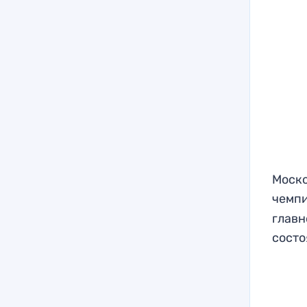
Моско
чемп
главн
состо