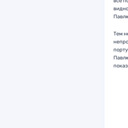
все п
видно
Павлю
Тем н
непро
порту
Павлю
показ