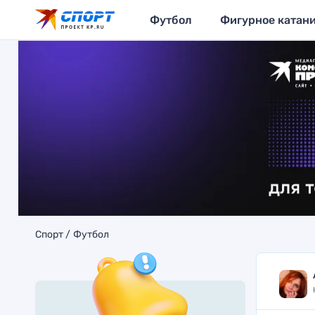
Футбол
Фигурное катан
Спорт
Футбол