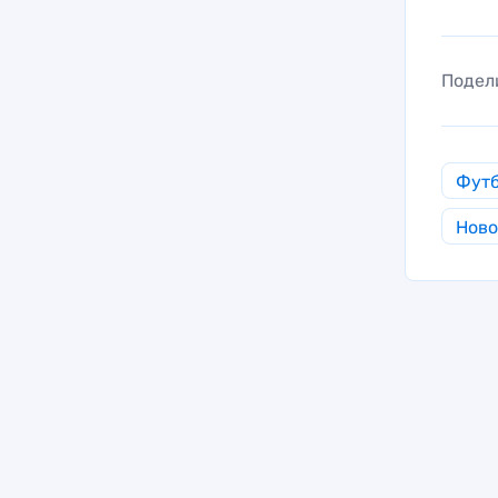
Подел
Фут
Ново