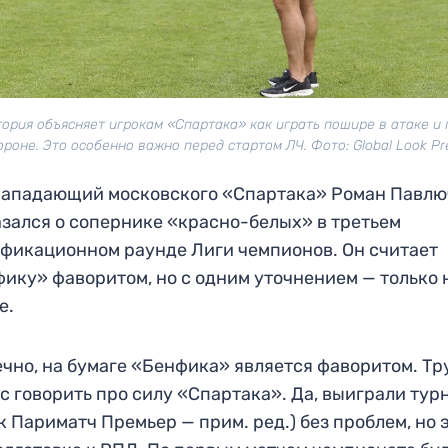
ория объясняет игрокам «Спартака» как играть пошире в атаке и
ороне. Это особенно важно перед стартом ЛЧ. Фото: Global Look Pr
нападающий московского «Спартака» Роман Павлю
зался о сопернике «красно-белых» в третьем
фикационном раунде Лиги чемпионов. Он считает
ику» фаворитом, но с одним уточнением — только 
е.
чно, на бумаге «Бенфика» является фаворитом. Тр
с говорить про силу «Спартака». Да, выиграли тур
к Париматч Премьер — прим. ред.) без проблем, но 