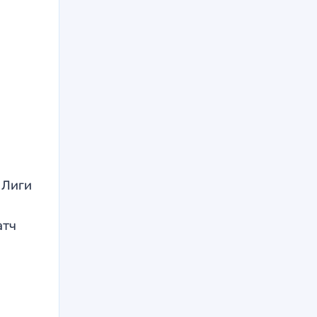
 Лиги
атч