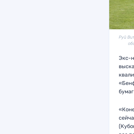
Руй Вит
об
Экс-
выска
квали
«Бенф
бумаг
«Коне
сейча
(Кубо