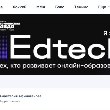
ие
Хоккей
MMA
Бокс
Теннис
Еще
Анастасия Афиногенова
Корреспондент