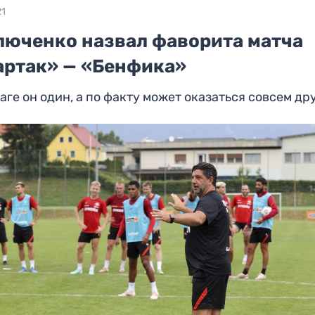
21
люченко назвал фаворита матча
артак» — «Бенфика»
аге он один, а по факту может оказаться совсем др