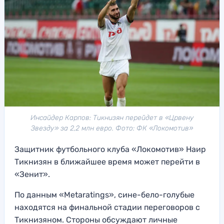
Инсайдер Карпов: Тикнизян перейдет в «Црвену
Звезду» за 2,2 млн евро. Фото: ФК «Локомотив»
Защитник футбольного клуба «Локомотив» Наир
Тикнизян в ближайшее время может перейти в
«Зенит».
По данным «Metaratings», сине-бело-голубые
находятся на финальной стадии переговоров с
Тикнизяном. Стороны обсуждают личные