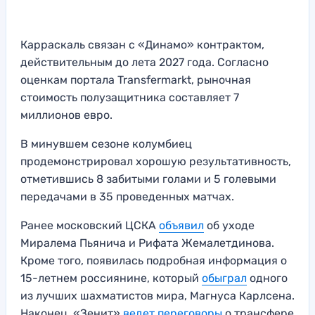
Карраскаль связан с «Динамо» контрактом,
действительным до лета 2027 года. Согласно
оценкам портала Transfermarkt, рыночная
стоимость полузащитника составляет 7
миллионов евро.
В минувшем сезоне колумбиец
продемонстрировал хорошую результативность,
отметившись 8 забитыми голами и 5 голевыми
передачами в 35 проведенных матчах.
Ранее московский ЦСКА
объявил
об уходе
Миралема Пьянича и Рифата Жемалетдинова.
Кроме того, появилась подробная информация о
15-летнем россиянине, который
обыграл
одного
из лучших шахматистов мира, Магнуса Карлсена.
Наконец, «Зенит»
ведет переговоры
о трансфере