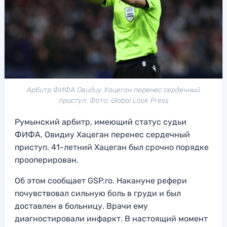
Арбитр ФИФА Овидиу Хацеган перенес сердечный
приступ. Фото: Global Look Press
Румынский арбитр, имеющий статус судьи
ФИФА, Овидиу Хацеган перенес сердечный
приступ. 41-летний Хацеган был срочно порядке
прооперирован.
Об этом сообщает GSP.ro. Накануне рефери
почувствовал сильную боль в груди и был
доставлен в больницу. Врачи ему
диагностировали инфаркт. В настоящий момент